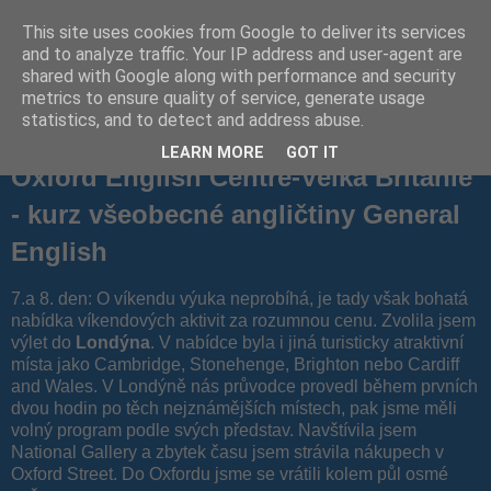
This site uses cookies from Google to deliver its services
Blog s Jazyky v zahraničí
and to analyze traffic. Your IP address and user-agent are
shared with Google along with performance and security
metrics to ensure quality of service, generate usage
statistics, and to detect and address abuse.
neděle 2. listopadu 2014
LEARN MORE
GOT IT
Oxford English Centre-Velká Británie
- kurz všeobecné angličtiny General
English
7.a 8. den: O víkendu výuka neprobíhá, je tady však bohatá
nabídka víkendových aktivit za rozumnou cenu. Zvolila jsem
výlet do
Londýna
. V nabídce byla i jiná turisticky atraktivní
místa jako Cambridge, Stonehenge, Brighton nebo Cardiff
and Wales. V Londýně nás průvodce provedl během prvních
dvou hodin po těch nejznámějších místech, pak jsme měli
volný program podle svých představ. Navštívila jsem
National Gallery a zbytek času jsem strávila nákupech v
Oxford Street. Do Oxfordu jsme se vrátili kolem půl osmé