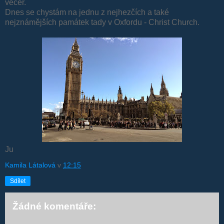
večer.
Dnes se chystám na jednu z nejhezčích a také
nejznámějších památek tady v Oxfordu - Christ Church.
Ju
Kamila Látalová
v
12:15
Sdílet
Žádné komentáře: