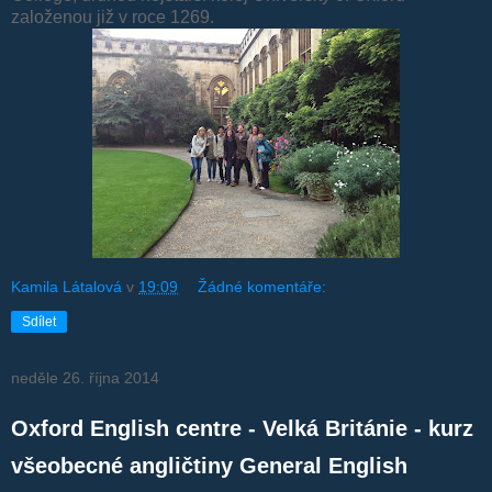
založenou již v roce 1269.
Kamila Látalová
v
19:09
Žádné komentáře:
Sdílet
neděle 26. října 2014
Oxford English centre - Velká Británie - kurz
všeobecné angličtiny General English