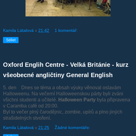
Kamila Látalová
v
21:42
1 komentář:
Sdílet
Oxford Englih Centre - Velká Británie - kurz
všeobecné angličtiny General English
5. den Dnes se téma a obsah výuky věnoval oslavám
Halloweenu. Na večerní Halloweenskou párty byli zváni
všichni studenti a učitelé.
Halloween
Party
byla připravena
v Caramba café od 20:00.
Byl to večer plný čarodějnic, zombie, upírů a plno jiných
strašidelných stvoření.
Kamila Látalová
v
21:25
Žádné komentáře: