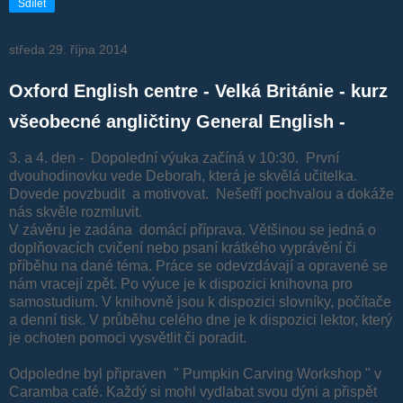
Sdílet
středa 29. října 2014
Oxford English centre - Velká Británie - kurz
všeobecné angličtiny General English -
3. a 4. den - Dopolední výuka začíná v 10:30. První
dvouhodinovku vede Deborah, která je skvělá učitelka.
Dovede povzbudit a motivovat. Nešetří pochvalou a dokáže
nás skvěle rozmluvit.
V závěru je zadána domácí příprava. Většinou se jedná o
doplňovacích cvičení nebo psaní krátkého vyprávění či
příběhu na dané téma. Práce se odevzdávají a opravené se
nám vracejí zpět. Po výuce je k dispozici knihovna pro
samostudium. V knihovně jsou k dispozici slovníky, počítače
a denní tisk. V průběhu celého dne je k dispozici lektor, který
je ochoten pomoci vysvětlit či poradit.
Odpoledne byl připraven " Pumpkin Carving Workshop " v
Caramba café. Každý si mohl vydlabat svou dýni a přispět