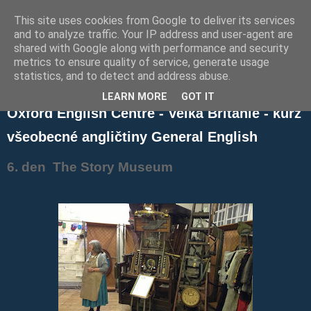
This site uses cookies from Google to deliver its services
Blog s Jazyky v zahraničí
and to analyze traffic. Your IP address and user-agent are
shared with Google along with performance and security
metrics to ensure quality of service, generate usage
statistics, and to detect and address abuse.
pátek 31. října 2014
LEARN MORE
GOT IT
Oxford English Centre - Velká Británie - kurz
všeobecné angličtiny General English
6. den The Story Museum