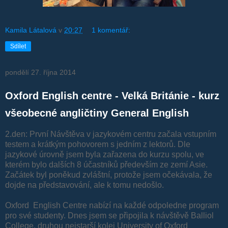
Kamila Látalová
v
20:27
1 komentář:
Sdílet
pondělí 27. října 2014
Oxford English centre - Velká Británie - kurz
všeobecné angličtiny General English
2.den: První Návštěva v jazykovém centru začala vstupním
testem a krátkým pohovorem s jedním z lektorů. Dle
jazykové úrovně jsem byla zařazena do kurzu spolu, ve
kterém bylo dalších 8 účastníků především ze zemí Asie.
Začátek byl poněkud zvláštní, protože jsem očekávala, že
dojde na představování, ale k tomu nedošlo.
Oxford English Centre nabízí na každé odpoledne program
pro své studenty. Dnes jsem se připojila k návštěvě Balliol
College, druhou nejstarší kolej University of Oxford