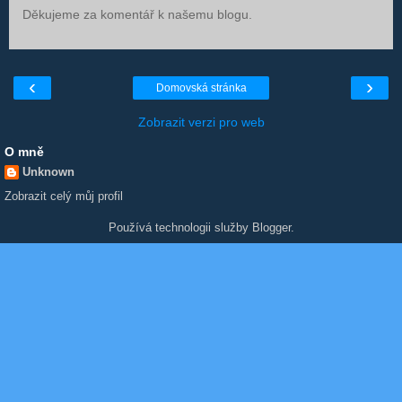
Děkujeme za komentář k našemu blogu.
‹
›
Domovská stránka
Zobrazit verzi pro web
O mně
Unknown
Zobrazit celý můj profil
Používá technologii služby
Blogger
.