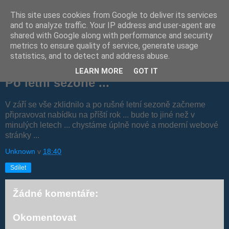
This site uses cookies from Google to deliver its services
Blog s Jazyky v zahraničí
and to analyze traffic. Your IP address and user-agent are
shared with Google along with performance and security
metrics to ensure quality of service, generate usage
statistics, and to detect and address abuse.
úterý 12. září 2017
LEARN MORE
GOT IT
Po letní sezóně ...
V září se vše zklidnilo a po rušné letní sezoně začneme
připravovat nabídku na příští rok ... bude to jiné než v
minulých letech ... chystáme úplně nové a moderní webové
stránky ...
Unknown
v
18:40
Sdílet
Žádné komentáře:
Okomentovat