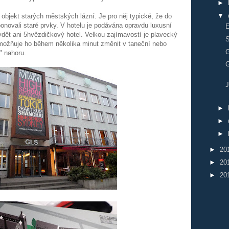
►
▼
objekt starých městských lázní. Je pro něj typické, že do
ovali staré prvky. V hotelu je podávána opravdu luxusní
E
dět ani 5hvězdičkový hotel. Velkou zajímavostí je plavecký
S
 umožňuje ho během několika minut změnit v taneční nebo
G
" nahoru.
G
J
►
►
►
►
20
►
20
►
20