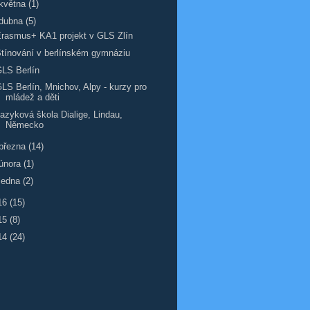
května
(1)
dubna
(5)
rasmus+ KA1 projekt v GLS Zlín
tínování v berlínském gymnáziu
LS Berlín
LS Berlín, Mnichov, Alpy - kurzy pro
mládež a děti
azyková škola Dialige, Lindau,
Německo
března
(14)
února
(1)
ledna
(2)
16
(15)
15
(8)
14
(24)