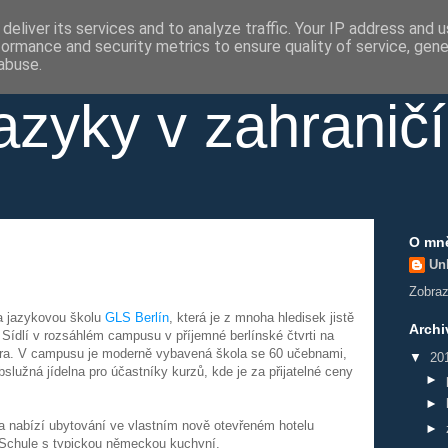
deliver its services and to analyze traffic. Your IP address and 
formance and security metrics to ensure quality of service, gen
abuse.
azyky v zahraničí
O mn
Un
Zobrazi
la jazykovou školu
GLS Berlín
, která je z mnoha hledisek jistě
Archi
Sídlí v rozsáhlém campusu v příjemné berlínské čtvrti na
ntra. V campusu je moderně vybavená škola se 60 učebnami,
▼
20
lužná jídelna pro účastníky kurzů, kde je za přijatelné ceny
►
►
 nabízí ubytování ve vlastním nově otevřeném hotelu
►
e Schule s typickou německou kuchyní.