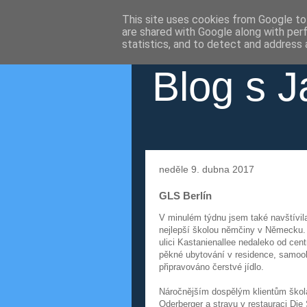
This site uses cookies from Google to 
are shared with Google along with per
statistics, and to detect and address 
Blog s J
neděle 9. dubna 2017
GLS Berlín
V minulém týdnu jsem také navštívi
nejlepší školou němčiny v Německu. 
ulici Kastanienallee nedaleko od ce
pěkné ubytování v residence, samoobs
připravováno čerstvé jídlo.
Náročnějším dospělým klientům škola
Oderberger a stravu v restauraci Di