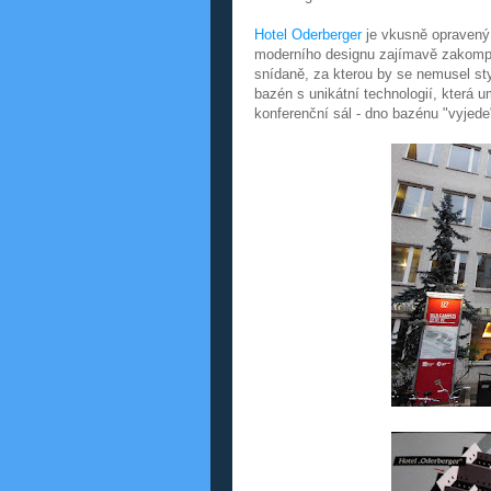
Hotel Oderberger
je vkusně opravený 
moderního designu zajímavě zakompon
snídaně, za kterou by se nemusel sty
bazén s unikátní technologií, která
konferenční sál - dno bazénu "vyjede