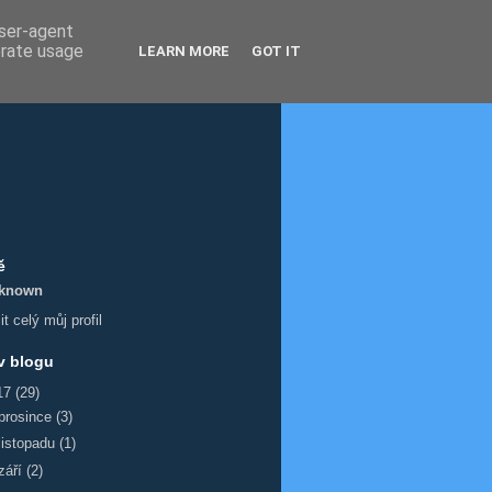
user-agent
erate usage
LEARN MORE
GOT IT
ě
known
t celý můj profil
v blogu
17
(29)
prosince
(3)
listopadu
(1)
září
(2)