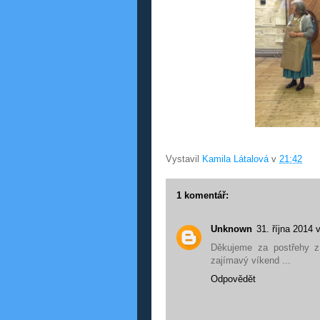
Vystavil
Kamila Látalová
v
21:42
1 komentář:
Unknown
31. října 2014 
Děkujeme za postřehy z 
zajímavý víkend ...
Odpovědět