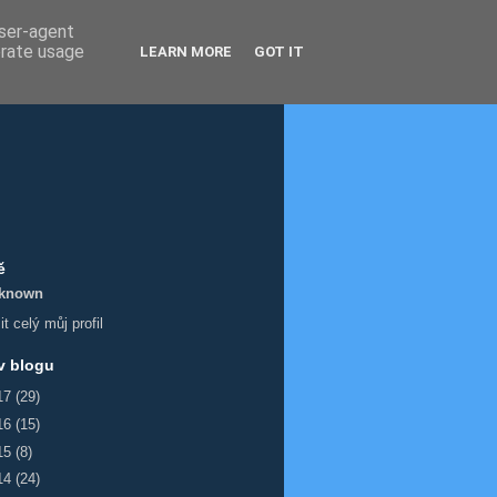
user-agent
erate usage
LEARN MORE
GOT IT
ě
known
t celý můj profil
v blogu
17
(29)
16
(15)
15
(8)
14
(24)