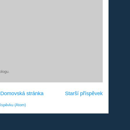
blogu.
Domovská stránka
Starší příspěvek
íspěvku (Atom)