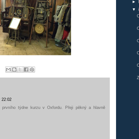
►
▼
O
O
O
O
O
Z
v 22:02
prvního týdne kurzu v Oxfordu. Přeji pěkný a hlavně