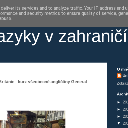
deliver its services and to analyze traffic. Your IP address and 
formance and security metrics to ensure quality of service, gen
abuse.
azyky v zahraničí
O mn
Un
Británie - kurz všeobecné angličtiny General
Zobrazi
Archi
►
20
►
20
►
20
▼
20